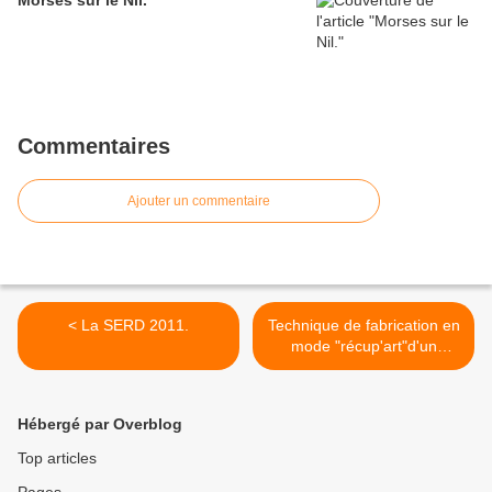
Morses sur le Nil.
Commentaires
Ajouter un commentaire
< La SERD 2011.
Technique de fabrication en
mode "récup'art"d'un
bracelet à partir d'une
fourchette en métal
argenté. >
Hébergé par Overblog
Top articles