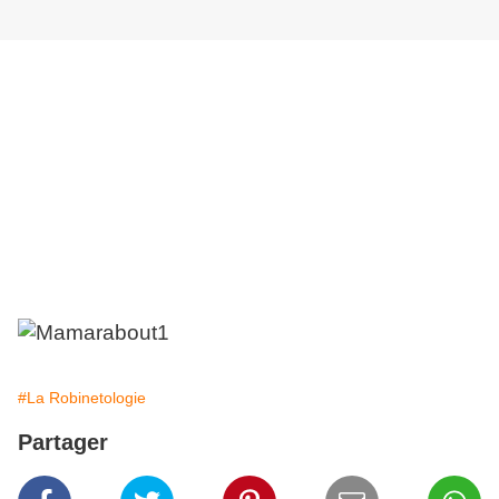
La plus grande espèce de Robinard sauvage
Africain,
vit en plaine ou aux abords des marécages
acides
des grandes métropoles ouest Africaines.
En Afrique, les brûlures de la pollution ont su
forger un singulier destin aux oiseaux
migrateurs.
#La Robinetologie
Partager