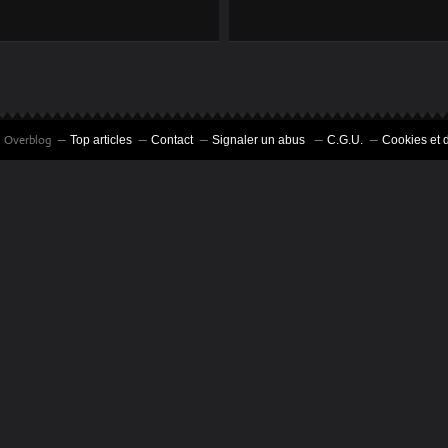
DE L'ÉCURIE
LES ATELIERS
BORGNIOL.
BORGNIOL SERONT
À L'ONYX LE
WEEKEND
PROCHAIN...
il Overblog
Top articles
Contact
Signaler un abus
C.G.U.
Cookies et 