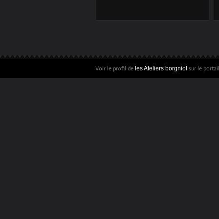
PARTICIPATION
DES ATELIERS
BORGNIOL.
Voir le profil de
sur le porta
les Ateliers borgniol