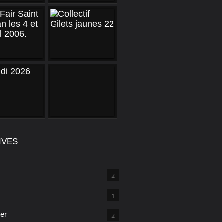
IVES
2
1
ier
2