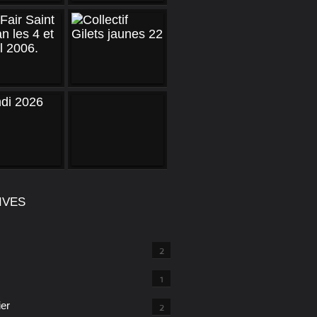
IVES
2
1
ier
2