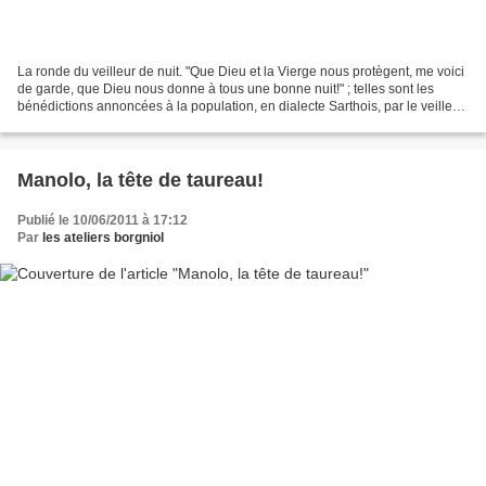
La ronde du veilleur de nuit. "Que Dieu et la Vierge nous protègent, me voici
de garde, que Dieu nous donne à tous une bonne nuit!" ; telles sont les
bénédictions annoncées à la population, en dialecte Sarthois, par le veilleur
de nuit Borgniol. Pour...
Manolo, la tête de taureau!
Publié le 10/06/2011 à 17:12
Par
les ateliers borgniol