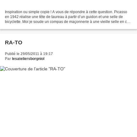
Inspiration ou simple copie ! A vous de répondre à cette question. Picasso
en 1942 réalise une tête de taureau à partir d’un guidon et une selle de
bicyclette. Moi je soude un compas de maçonnerie à une vieille selle en cuir
et je suis vraiment heureux...
RA-TO
Publié le 29/05/2011 à 19:17
Par
lesateliersborgniol