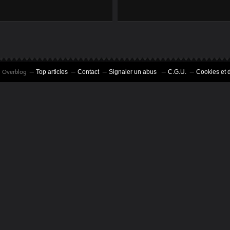
PÈRE NOËL AU
HARAS DE
LAMBALLE-ARMOR
il Overblog
Top articles
Contact
Signaler un abus
C.G.U.
Cookies et 