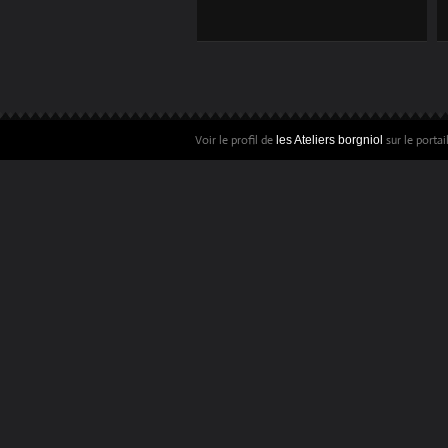
ÉQUIPIER DE
PREMIÈRE
INTERVENTION!
Voir le profil de
sur le porta
les Ateliers borgniol