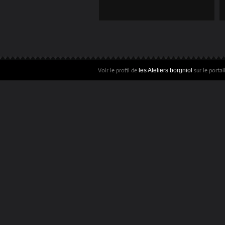
MAC IN TOUCHES!
PROCÉDURE DE
VALORISATION DES
TOUCHES D’UN
Voir le profil de
sur le porta
les Ateliers borgniol
CLAVIER
D’ORDINATEUR EN
MODE BORGNIOL.