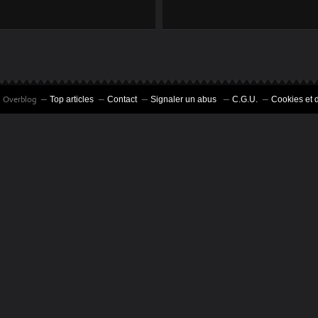
LES ATELIERS
LOS
BORGNIOL SONT À
MACHUCAMBOS :
LA PETITE
L'ÉQUIPE DES
ROCKETTE POUR
ATELIERS
UNE SEMAINE.
BORGNIOL EST AU
il Overblog
Top articles
Contact
Signaler un abus
C.G.U.
Cookies et 
COMPLET!