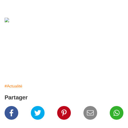
sur le papier puisque le casting est au complet.
Tous les 85 créateurs sont donc de retour dans
cette fabuleuse aventure sur 850 m2 qui se
déroulera à la clinique des arts.
Mairie des Lilas.
#Actualité
Partager