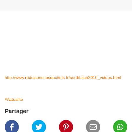
Je vous invite à découvrir cette vidéo et à
éventuellement participer à cette superbe
manifestation.
Depuis deux ans, je suis celui qui à l'honneur de
fabriquer les six trophées récompensant cette
formidable semaine.
Six trophées pour 3500 dossiers.
http://www.reduisonsnosdechets.fr/serd/bilan2010_videos.html
#Actualité
Partager