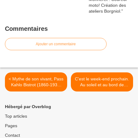
Commentaires
Ajouter un commentaire
< Mythe de son vivant, Pass
C'est le week-end prochain.
Kahlo Bistrot (1860-1935)
Au soleil et au bord de
arrière petit cousin de la
l'eau! Avec la présence des
célèbre artiste Mexicaine
Ateliers Borgniol..... >
Frida Kahlo.
Hébergé par Overblog
Top articles
Pages
Contact