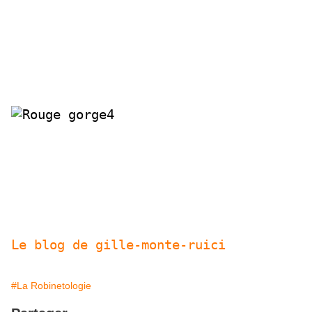
Cet assemblage est le paradoxe entre la liberté de mon ois
et son support « un vieux cadenas Parisien »
Je vous invite aussi à visiter le site d’un autre déboulonné
de la récup, un grand spécialiste de la clef plate et du bo
Le blog de gille-monte-ruici
#La Robinetologie