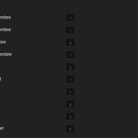
embre
1
embre
1
bre
4
embre
1
5
t
1
1
4
3
er
9