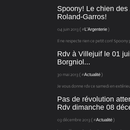
Spoony! Le chien des A
Roland-Garros!
04 juin 2013 ( #
)
L'Argenterie
Il ne respecte rien ce petit con! Spoony p
Rdv à Villejuif le 01 j
Borgniol...
30 mai 2013 ( #
)
Actualité
Je vous donne rdv ce samedi en extérieu
Pas de révolution atte
Rdv dimanche 08 décem
03 décembre 2013 ( #
)
Actualité