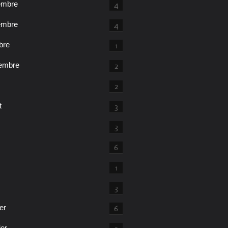
embre
4
embre
4
bre
1
embre
2
2
t
3
3
6
1
3
er
6
ier