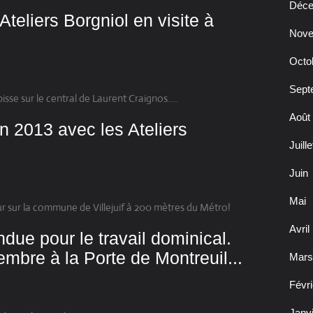
Déc
teliers Borgniol en visite à
Nov
Octo
Sept
isse sur le central de Laurent Craignos.....
Août
uin 2013 avec les Ateliers
Juille
Juin
Mai
r sur la commune de Villejuif à 200 mètres du Métro!
Avril
ndue pour le travail dominical.
bre à la Porte de Montreuil...
Mars
Févri
Janv