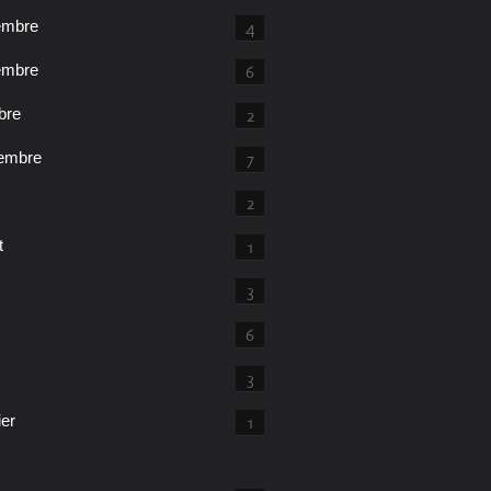
embre
4
embre
6
bre
2
embre
7
2
t
1
3
6
3
ier
1