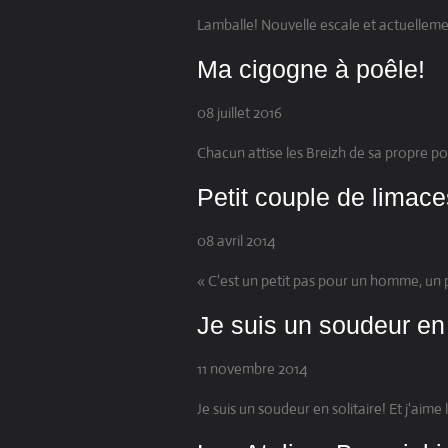
Lamballe! Nouvelle escale et actuellemen
Ma cigogne à poêle!
08 juillet 2016
Chacun attise les Breizh de sa propre po
Petit couple de limace
08 avril 2014
« C'est un petit pas pour un homme, un 
Je suis un soudeur en so
11 novembre 2014
Je suis un soudeur en solitaire! Et j'aime 