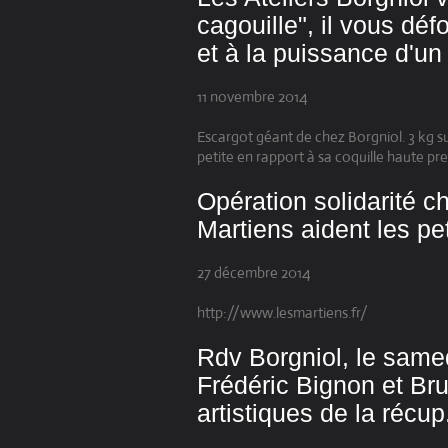
cagouille", il vous déf
et à la puissance d'un 
11 novembre 2014
Escargot géant de chez Borgniol. 3 kg sur
petite en rapport à sa coquille haute pre
Opération solidarité c
Martiens aident les pet
27 décembre 2014
http://www.lesmartiens.fr/
Rdv Borgniol, le sam
Frédéric Bignon et Br
artistiques de la récup.