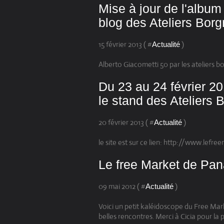
Mise à jour de l'album
blog des Ateliers Borgn
15 février 2013 ( #
)
Actualité
Alberto Giacometti 50 par les ateliers b
Du 23 au 24 février 2
le stand des Ateliers B
20 février 2013 ( #
)
Actualité
le site est sur ce lien: http://www.le
Le free Market de Pa
09 mai 2012 ( #
)
Actualité
Voici un petit kaléidoscope du Free Ma
belles rencontres. Merci à Cicia pour l