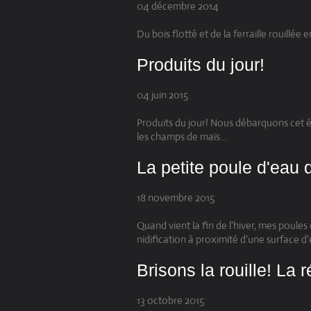
04 décembre 2014
Du bois flotté et de la ferraille rouillé
Produits du jour!
04 juin 2015
Produits du jour! Nous débarquons cet ét
les champs de maïs...
La petite poule d'eau d
18 novembre 2015
Quand vient la fin de l'hiver, mes poules
nidification à proximité d'une surface d'
Brisons la rouille! La 
13 octobre 2015