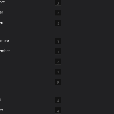
bre
3
er
2
ier
3
embre
3
embre
1
2
1
9
t
4
er
4