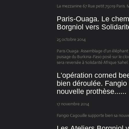
La mezzanine 67 Rue petit 75019 Paris. 
Paris-Ouaga. Le chemi
Borgniol vers Solidari
25 octobre 2014
Paris Ouaga: Assemblage d'un éléphant 
puisage du Burkina-Faso posé sur le clou
sera reversée à Solidarité Afrique Sahel.
L'opération corned bee
bien déroulée. Fangio
nouvelle prothèse......
17 novembre 2014
Fangio Cagouille supporte bien sa nouvel
Les Ateliers Borgniol 