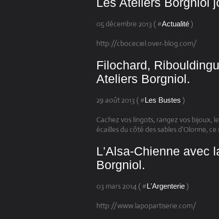
Les Ateliers Borgniol 
05 décembre 2013 ( #
)
Actualité
http://cboceciel.over-blog.com/
Filochard, Riboulding
Ateliers Borgniol.
29 août 2013 ( #
)
Les Bustes
Cachez vos lingots, rangez vos bijoux, les
écailles du côté des sables d'Olonne, ce 
L'Alsa-Chienne avec la
Borgniol.
03 mars 2014 ( #
)
L'Argenterie
http://www.lapopartiserie.com/