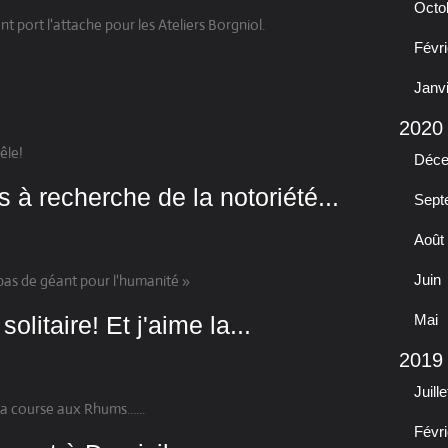
Octo
t port l'attache pour les Ateliers Borgniol.
Févri
Janv
2020
êle!
Déc
s à recherche de la notoriété...
Sept
Août
pas de géant pour l'humanité »
Juin
litaire! Et j'aime la...
Mai
2019
Juille
la course aux Rhums......
Févri