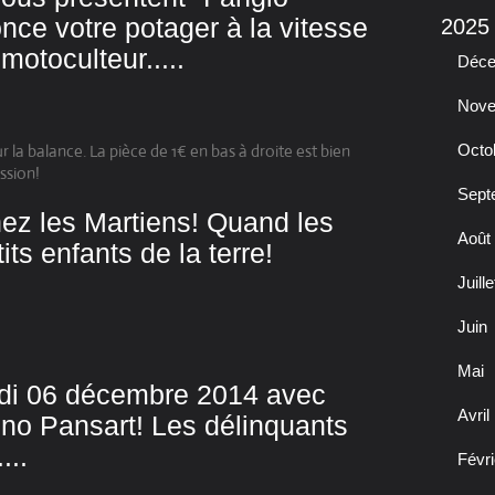
once votre potager à la vitesse
2025
motoculteur.....
Déc
Nov
 la balance. La pièce de 1€ en bas à droite est bien
Octo
ssion!
Sept
hez les Martiens! Quand les
Août
its enfants de la terre!
Juille
Juin
Mai
edi 06 décembre 2014 avec
Avril
uno Pansart! Les délinquants
...
Févri