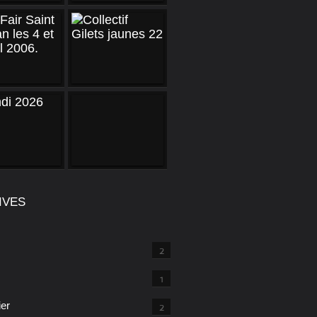
IVES
2
1
ier
2