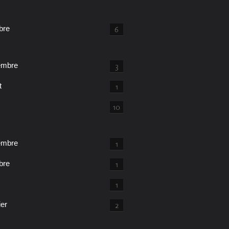
bre
6
embre
3
t
1
10
embre
1
bre
1
1
ier
2