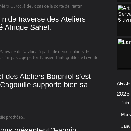
Métro Ourcq. à deux pas de la porte de Pantin
n de traverse des Ateliers
té Afrique Sahel.
Sauvage de Nazinga à partir de deux robinets de
 d'un passage piéton Parisien. L'intégralité de la vente
f des Ateliers Borgniol s'est
 Cagouille supporte bien sa
ARCH
2026
Juin
Mars
le prothèse...
Janv
vous présentent "Fangio