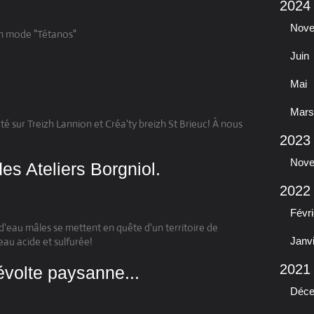
2024
Nov
e en mode "Tétanos"
Juin
Mai
Mars
é sur Treizh Lannion et Créa'ty breizh St Brieuc! À nous
2023
Nov
es Ateliers Borgniol.
2022
Févri
 d'eau mâles se mettent en quête d'un territoire de
eau acide et sulfurée!
Janv
2021
révolte paysanne...
Déc