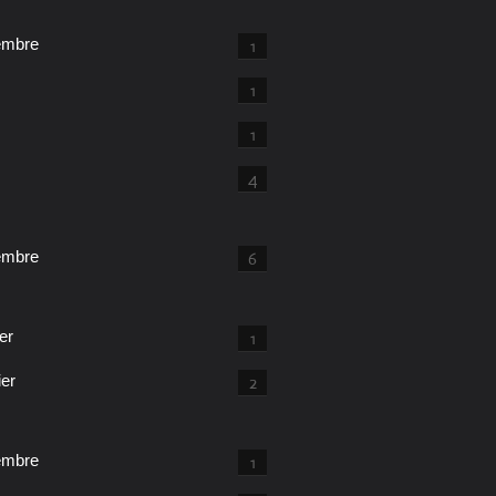
embre
1
1
1
4
embre
6
er
1
ier
2
embre
1