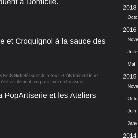
jouent à Domicile.
2018
Octo
2016
ue et Croquignol à la sauce des
Nov
Juille
Mai
 Pieds Nickelés sont de retour. Et s'ils traînent leurs
2015
n'est visiblement pas pour faire du tourisme...
Nov
 PopArtiserie et les Ateliers
Octo
Juin
Janv
2014