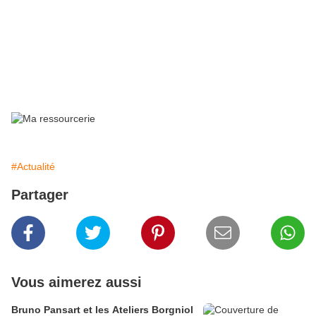
ami Stéphane le lampiste des lilas, champion du monde toutes
catégories des lumineux assemblages industriels.
N’hésitez pas à faire un petit tour dans leurs locaux.
Le
13 juillet 2011, ce soir le bal des plombiers et demain la
prise de la pastille.
#Actualité
Partager
Vous aimerez aussi
Bruno Pansart et les Ateliers Borgniol