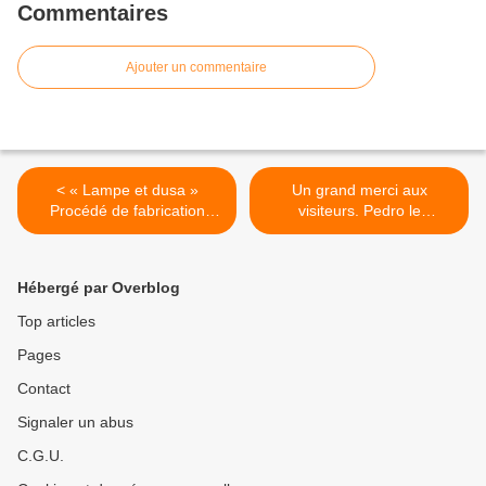
Commentaires
Ajouter un commentaire
< « Lampe et dusa »
Un grand merci aux
Procédé de fabrication
visiteurs. Pedro le
d'une lampe à pétrole en
moustikox >
mode récup. In house
made.
Hébergé par Overblog
Top articles
Pages
Contact
Signaler un abus
C.G.U.