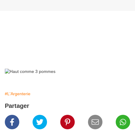
Une vieille ménagère en métal argentée de chez Christofle
est comme un bon repas.
Je termine par le dessert!
Après avoir soudé la totalité de la ménagère, il ne me reste
plus que
les douze petites cuillères à dessert. Il me faut
trouver un assemblage harmonieux
pour clôturer cette
série.
#L'Argenterie
Partager