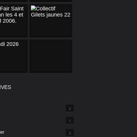
IVES
2
1
ier
2